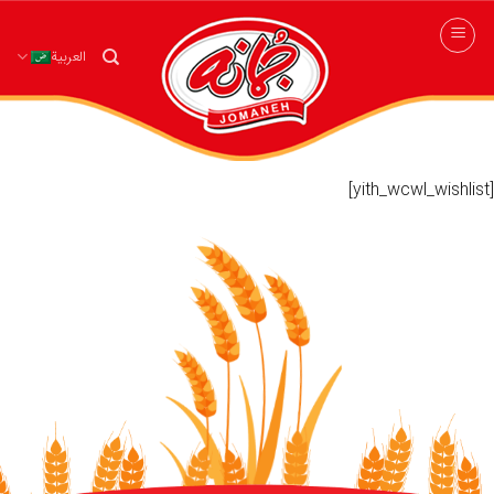
Ski
t
العربية
conten
[yith_wcwl_wishlist]