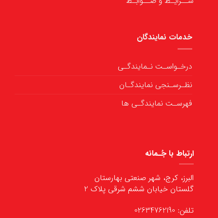
شــرایـط و ضــوابـط
خدمات نمایندگان
درخـواسـت نـمایندگـی
نظـرسـنجی نمایندگـان
فهرسـت نمایندگـی ها
ارتباط با جُـمانه
البرز، کرج، شهر صنعتی بهارستان
گلستان خیابان ششم شرقی پلاک 2
تلفن: 02634762190