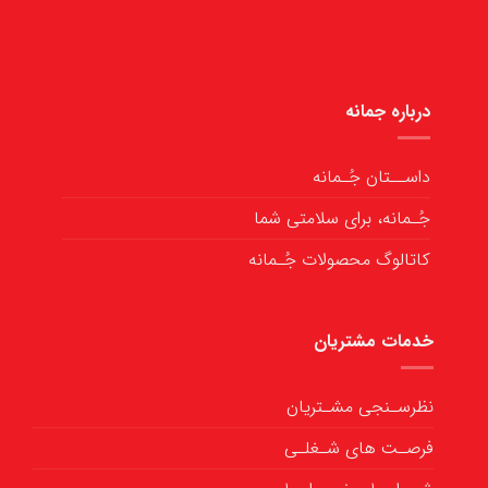
درباره جمانه
داســتان جُـمانه
جُـمانه، برای سلامتی شما
کاتالوگ محصولات جُـمانه
خدمات مشتریان
نظرسـنجی مشـتریان
فرصـت های شـغلـی