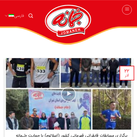
ه
حتوا
فارسی
روید
۲۲
آذر
برگزاری مسابقات قایقرانی قهرمانی کشور (اسلالوم) با حمایت جُـمانه