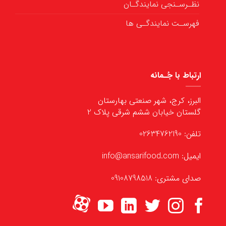
نظـرسـنجی نمایندگـان
فهرسـت نمایندگـی ها
ارتباط با جُـمانه
البرز، کرج، شهر صنعتی بهارستان
گلستان خیابان ششم شرقی پلاک 2
تلفن: 02634762190
ایمیل: info@ansarifood.com
صدای مشتری: 09108798518