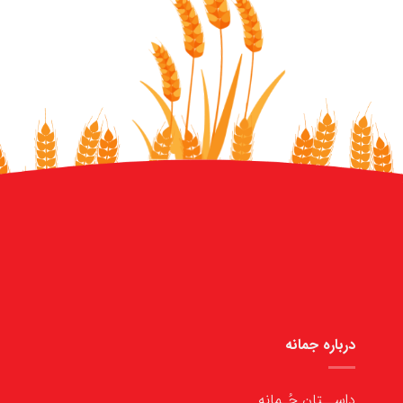
درباره جمانه
داســتان جُـمانه