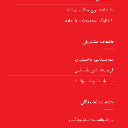
جُـمانه، برای سلامتی شما
کاتالوگ محصولات جُـمانه
خدمات مشتریان
نظرسـنجی مشـتریان
فرصـت های شـغلـی
شــرایـط و ضــوابـط
خدمات نمایندگان
درخـواسـت نـمایندگـی