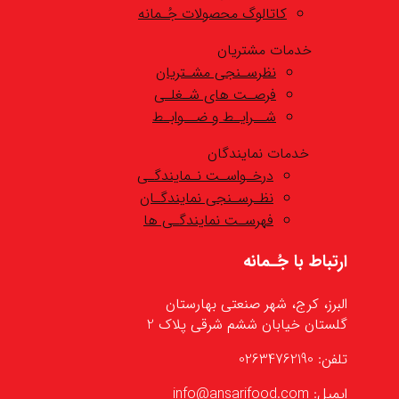
کاتالوگ محصولات جُـمانه
خدمات مشتریان
نظرسـنجی مشـتریان
فرصـت های شـغلـی
شــرایـط و ضــوابـط
خدمات نمایندگان
درخـواسـت نـمایندگـی
نظـرسـنجی نمایندگـان
فهرسـت نمایندگـی ها
ارتباط با جُـمانه
البرز، کرج، شهر صنعتی بهارستان
گلستان خیابان ششم شرقی پلاک 2
تلفن: 02634762190
ایمیل: info@ansarifood.com