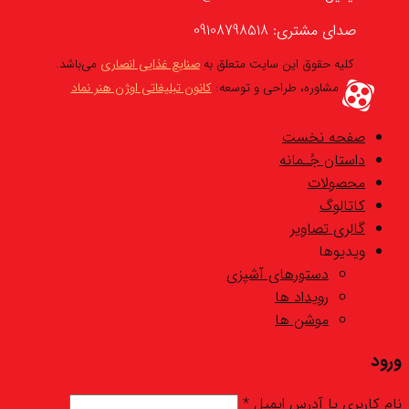
صدای مشتری: 09108798518
کلیه حقوق این سایت متعلق به
صنایع غذایی انصاری
می‌باشد.
مشاوره، طراحی و توسعه:
کانون تبلیغاتی اوژن هنر نماد
صفحه نخست
داستان جُـمانه
محصولات
کاتالوگ
گالری تصاویر
ویدیوها
دستورهای آشپزی
رویداد ها
موشن ها
ورود
نام کاربری یا آدرس ایمیل
*