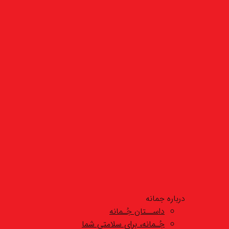
درباره جمانه
داســتان جُـمانه
جُـمانه، برای سلامتی شما