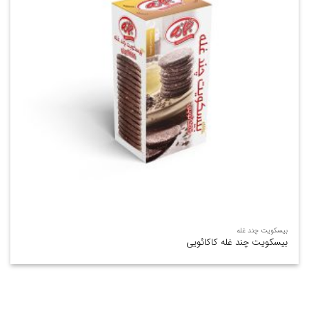
بیسکویت چند غله
بیسکویت چند غله کاکائویی