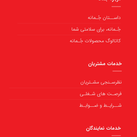
داســتان جُـمانه
جُـمانه، برای سلامتی شما
کاتالوگ محصولات جُـمانه
خدمات مشتریان
نظرسـنجی مشـتریان
فرصـت های شـغلـی
شــرایـط و ضــوابـط
خدمات نمایندگان