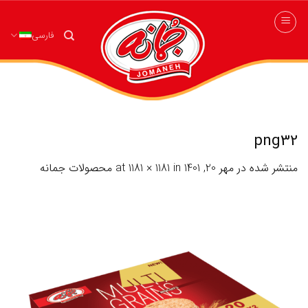
ه
حتوا
فارسی
روید
png32
منتشر شده در
مهر 20, 1401
at
in
1181 × 1181
محصولات جمانه