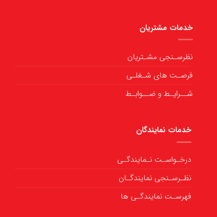
خدمات مشتریان
نظرسـنجی مشـتریان
فرصـت های شـغلـی
شــرایـط و ضــوابـط
خدمات نمایندگان
درخـواسـت نـمایندگـی
نظـرسـنجی نمایندگـان
فهرسـت نمایندگـی ها