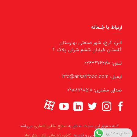
ارتباط با جُـمانه
البرز، کرج، شهر صنعتی بهارستان
گلستان خیابان ششم شرقی پلاک 2
تلفن: 02634762190
ایمیل: info@ansarifood.com
صدای مشتری: 09108798518
کلیه حقوق این سایت متعلق به
صنایع غذایی انصاری
می‌باشد.
صدای مشتری
مشاوره، طراحی و توسعه:
کانون تبلیغاتی اوژن هنر نماد