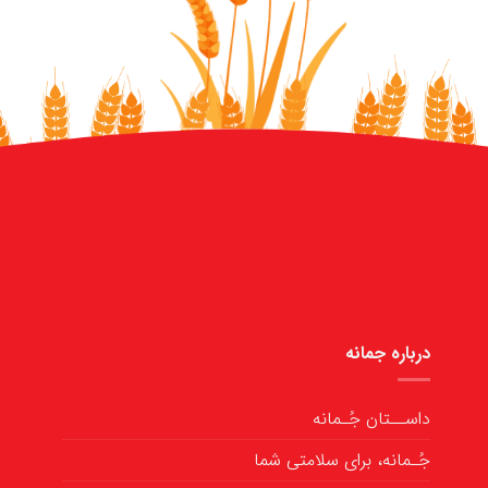
درباره جمانه
داســتان جُـمانه
جُـمانه، برای سلامتی شما