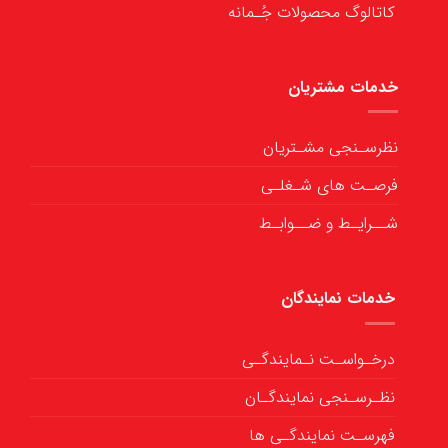
کاتالوگ محصولات جُـمانه
خدمات مشتریان
نظرسـنجی مشـتریان
فرصـت های شـغلـی
شــرایـط و ضــوابـط
خدمات نمایندگان
درخـواسـت نـمایندگـی
نظـرسـنجی نمایندگـان
فهرسـت نمایندگـی ها