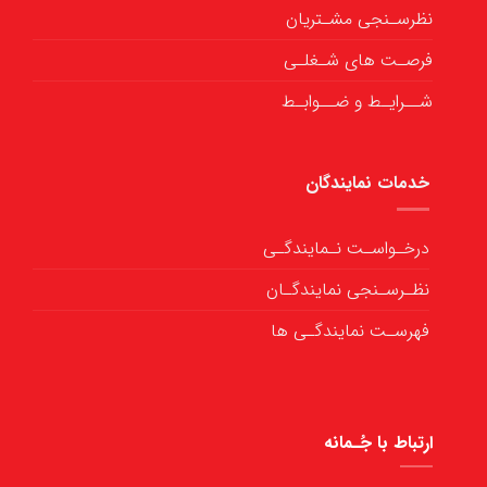
نظرسـنجی مشـتریان
فرصـت های شـغلـی
شــرایـط و ضــوابـط
خدمات نمایندگان
درخـواسـت نـمایندگـی
نظـرسـنجی نمایندگـان
فهرسـت نمایندگـی ها
ارتباط با جُـمانه