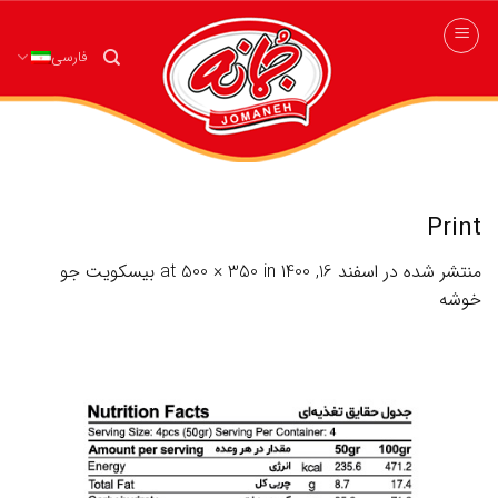
ه
حتوا
فارسی
روید
Print
منتشر شده در
اسفند 16, 1400
at
in
500 × 350
بیسکویت جو
خوشه