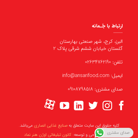
ارتباط با جُـمانه
البرز، کرج، شهر صنعتی بهارستان
گلستان خیابان ششم شرقی پلاک 2
تلفن: 02634762190
ایمیل: info@ansarifood.com
صدای مشتری: 09108798518
کلیه حقوق این سایت متعلق به
صنایع غذایی انصاری
می‌باشد.
صدای مشتری
مشاوره، طراحی و توسعه:
کانون تبلیغاتی اوژن هنر نماد