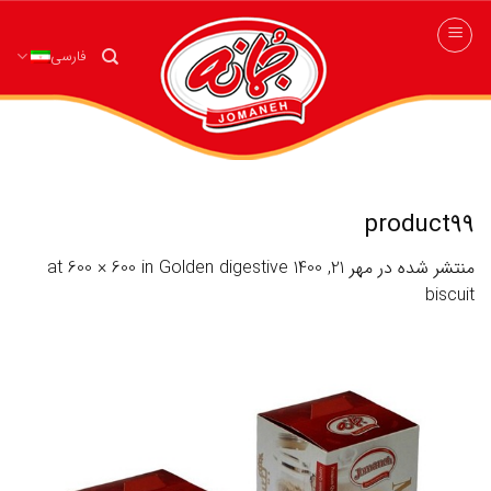
ه
حتوا
فارسی
روید
product99
منتشر شده در
مهر 21, 1400
at
Golden digestive
in
600 × 600
biscuit