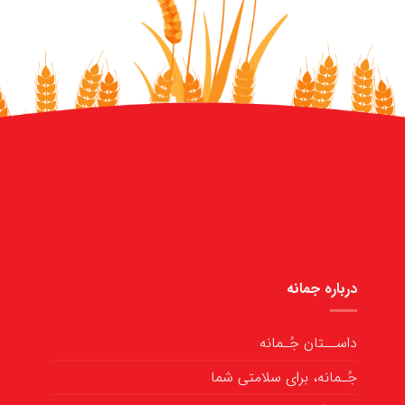
درباره جمانه
داســتان جُـمانه
جُـمانه، برای سلامتی شما