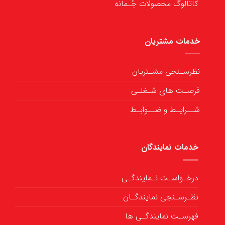
کاتالوگ محصولات جُـمانه
خدمات مشتریان
نظرسـنجی مشـتریان
فرصـت های شـغلـی
شــرایـط و ضــوابـط
خدمات نمایندگان
درخـواسـت نـمایندگـی
نظـرسـنجی نمایندگـان
فهرسـت نمایندگـی ها