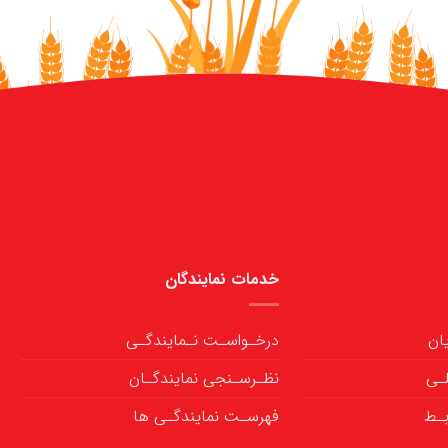
خدمات نمایندگان
ان
درخـواسـت نـمایندگـی
ـی
نظـرسـنجی نمایندگـان
بـط
فهرسـت نمایندگـی ها