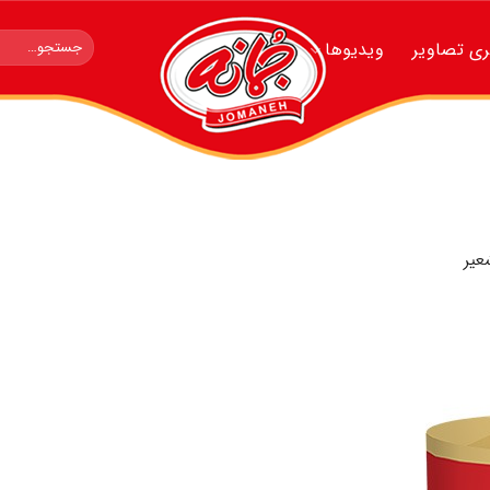
جستجو
ری تصاویر
ویدیوها
برای:
عير