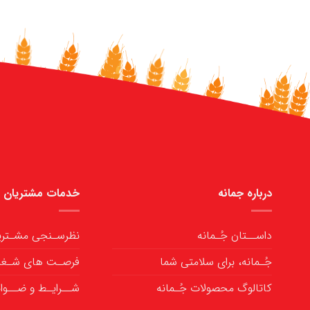
درباره جمانه
خدمات مشتریان
داســتان جُـمانه
نظرسـنجی مشـتری
جُـمانه، برای سلامتی شما
فرصـت های شـغل
کاتالوگ محصولات جُـمانه
شــرایـط و ضــوا