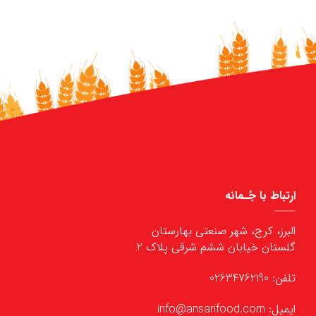
ارتباط با جُـمانه
البرز، کرج، شهر صنعتی بهارستان
گلستان خیابان ششم شرقی پلاک 2
تلفن: 02634762190
ایمیل: info@ansarifood.com