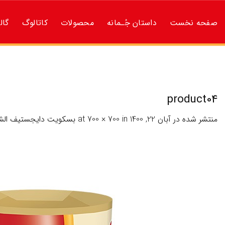
ه
حتوا
صفحه نخست
داستان جُـمانه
محصولات
کاتالوگ
گال
روید
product04
منتشر شده در
آبان 22, 1400
at
in
700 × 700
بسكويت دايجستيف الش