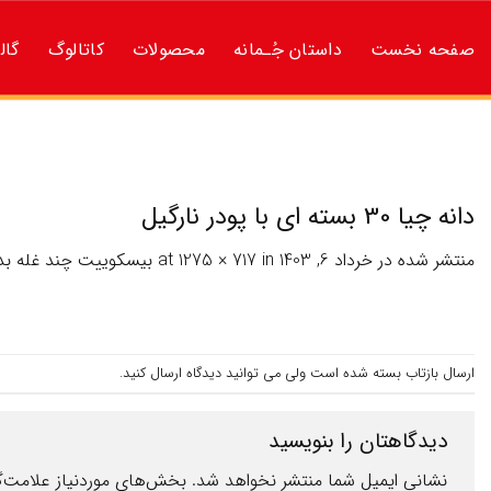
ه
حتوا
صفحه نخست
داستان جُـمانه
محصولات
کاتالوگ
گال
روید
دانه چیا 30 بسته ای با پودر نارگیل
منتشر شده در
خرداد 6, 1403
at
in
1275 × 717
بیسکوییت چند غله بد
ارسال بازتاب بسته شده است ولی می توانید
دیدگاه ارسال کنید
.
دیدگاهتان را بنویسید
نشانی ایمیل شما منتشر نخواهد شد.
بخش‌های موردنیاز علامت‌گ