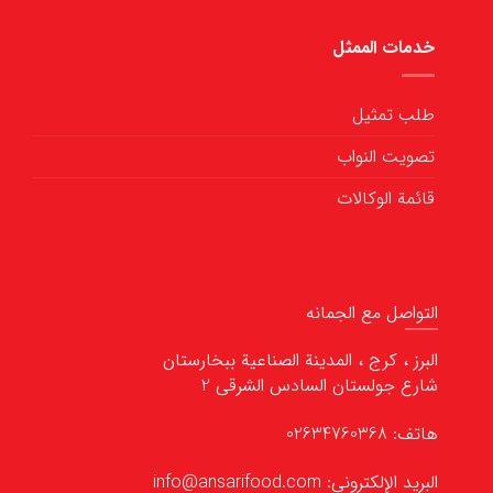
خدمات الممثل
طلب تمثيل
تصويت النواب
قائمة الوكالات
التواصل مع الجمانه
البرز ، كرج ، المدينة الصناعية ببخارستان
شارع جولستان السادس الشرقي 2
هاتف: 02634760368
البريد الإلكتروني: info@ansarifood.com