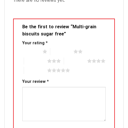
There are no reviews yet.
Be the first to review “Multi-grain
biscuits sugar free”
Your rating
*
1 of 5 stars
2 of 5 stars
3 of 5 stars
4 of 5 stars
5 of 5 stars
Your review
*