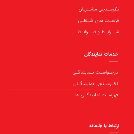
نظرسـنجی مشـتریان
فرصـت های شـغلـی
شــرایـط و ضــوابـط
خدمات نمایندگان
درخـواسـت نـمایندگـی
نظـرسـنجی نمایندگـان
فهرسـت نمایندگـی ها
ارتباط با جُـمانه